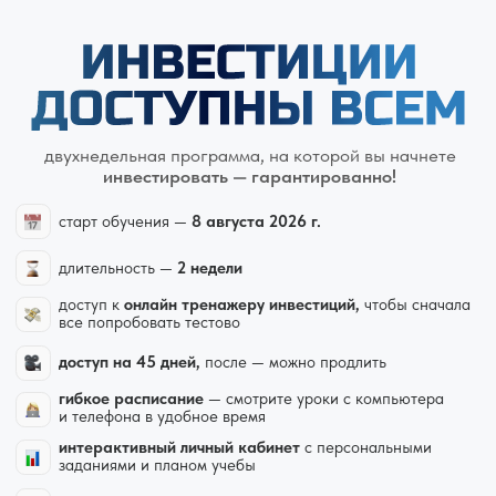
двухнедельная программа,
на которой вы начнете
инвестировать — гарантированно!
старт обучения —
8 августа 2026 г.
длительность —
2 недели
доступ к
онлайн тренажеру инвестиций,
чтобы сначала
все попробовать тестово
доступ на 45 дней,
после — можно продлить
гибкое расписание
— смотрите уроки с компьютера
и телефона в удобное время
интерактивный личный кабинет
с персональными
заданиями и планом учебы
программа идеально
подходит для новичков
стартовый капитал
для инвестиций может быть любой
—
от 1000 рублей
смотреть
программу
«ИНВЕСТИЦИИ ДОСТУПНЫ ВСЕМ»
3 000₽
+ ЭЛЕКТРОННЫЙ УЧЕБНИК