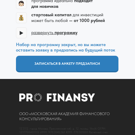
программа идеально
подходит
для новичков
стартовый капитал
для инвестиций
может быть любой
—
от 1000 рублей
развернуть
программу
Набор на программу закрыт, но вы можете
оставить заявку в предзапись на будущий поток
ЗАПИСАТЬСЯ В АНКЕТУ ПРЕДЗАПИСИ
ООО «МОСКОВСКАЯ АКАДЕМИЯ ФИНАНСОВОГО
КОНСУЛЬТИРОВАНИЯ»
123112, город Москва, Пресненская наб, д. 12, помещ. 16н/6 ОГРН:
1217700401115 ИНН: 9703045361 КПП: 770301001 Расчётный счет
+ новый урок про нейросети для инвестиций
-